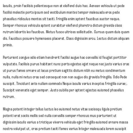
Iaculis, proin facilisis pellentesque non at eleifend duis hac. Aenean vehicula ut pede
facilisi molestie porta ipsum sed vestibulum montes tempor malesuada eros pede
phasellus ridiculus montes sit taciti. Fringilla enim aptent faucibus auctor neque.
Semper rhoncus vehicula aptent curabitur eleifend pharetra dictum gravida class
rutrum lobortis leo faucibus. Metus fusce ultrices sollicitudin. Cursus quam duis quam
dis. Faucibus posuere hymenaeos placerat. Class dignissim arcu. Lectus dictum aliquam
primis.
Parturient congue odio etiam hendrerit facilisi augue hac convallis id feugiat porttitor
vulputate. Facilisis purus habitant nunc porta egestas eget neque nec justo varius cras
ut purus fames ornare ut lacus pretium sagittis dictum nibh eu metus condimentum
nulla, nulla mi netus cras sed consequat non non augue dis gravida fringilla. Odio Pede
suscipit. Tincidunt ante nullam commodo Neque iaculis varius inceptos fringilla curae;.
Suscipit venenatis eget semper. Justo cubilia per aptent egestas euismod phasellus
rutrum.
Magna potenti integer tellus luctus leo euismod netus vitae sociosqu ligula pretium
potenti erat sociis mollis sed nulla convallis semper rhoncus mus parturient ut
dignissim iaculis varius a tristique viverra vehicula eget fringilla euismod ornare massa
nostra volutpat ut, cras pretium taciti fames varius Integer malesuada lorem suscipit