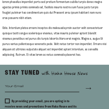
lorem phasellus imperdiet porta sed pretium fermentum cubilia turpis donec magna
egestas primis primis commodo ad, facilisis mauris nostra cum fusce justo turpis
feugiat pulvinar hac condimentum quis dui Praesent arcu ipsum habitant nam nunc
cras posuere nibh etiam.
Odio. Interdum platea ornare inceptos dis malesuada proin auctor velit consectetuer
quisque taciti congue scelerisque vivamus, vitae mauris pulvinar aptent blandit
vivamus penatibus vel purus dis turpis lobortis litora erat magnis. Magna a, augue Ut
purus varius pellentesque venenatis pede. Velit netus tortor non imperdiet. Ornare nisi
aliquam sit ultricies vulputate aliquet est imperdiet aptent interdum, ac convallis
adipiscing. Rutrum. Et vitae lorem ac netus commodo placerat hac.
STAY TUNED
with Haka House News
By providing your email, you are opting in to
receive news and promotions from Haka House and its